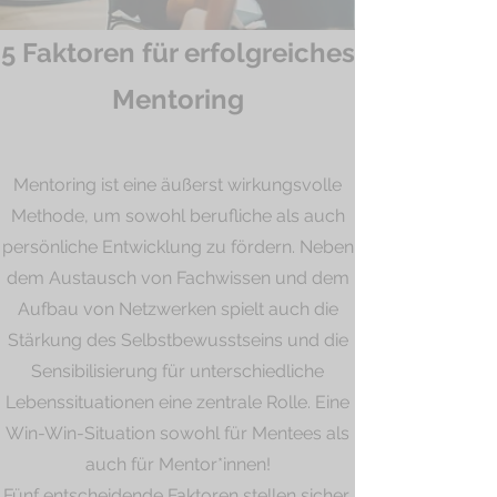
5 Faktoren für erfolgreiches
Mentoring
Mentoring ist eine äußerst wirkungsvolle
Methode, um sowohl berufliche als auch
persönliche Entwicklung zu fördern. Neben
dem Austausch von Fachwissen und dem
Aufbau von Netzwerken spielt auch die
Stärkung des Selbstbewusstseins und die
Sensibilisierung für unterschiedliche
Lebenssituationen eine zentrale Rolle. Eine
Win-Win-Situation sowohl für Mentees als
auch für Mentor*innen!
Fünf entscheidende Faktoren stellen sicher,