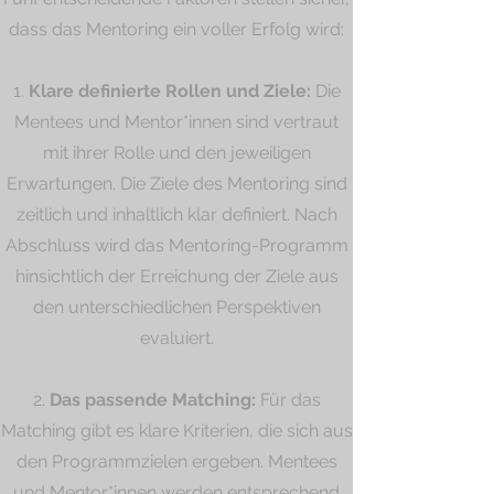
dass das Mentoring ein voller Erfolg wird:
1.
Klare definierte Rollen und Ziele:
Die
Mentees und Mentor*innen sind vertraut
mit ihrer Rolle und den jeweiligen
Erwartungen. Die Ziele des Mentoring sind
zeitlich und inhaltlich klar definiert. Nach
Abschluss wird das Mentoring-Programm
hinsichtlich der Erreichung der Ziele aus
den unterschiedlichen Perspektiven
evaluiert.
2.
Das passende Matching:
Für das
Matching gibt es klare Kriterien, die sich aus
den Programmzielen ergeben. Mentees
und Mentor*innen werden entsprechend