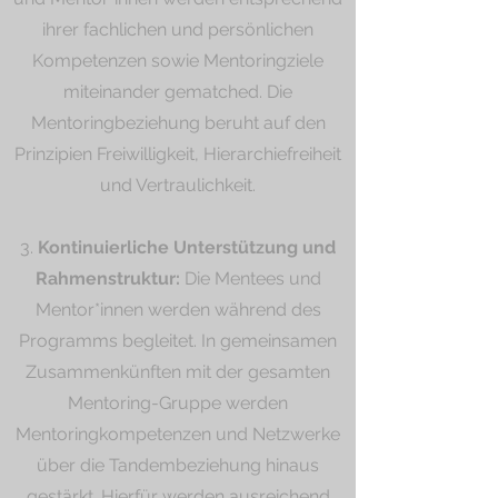
ihrer fachlichen und persönlichen
Kompetenzen sowie Mentoringziele
miteinander gematched. Die
Mentoringbeziehung beruht auf den
Prinzipien Freiwilligkeit, Hierarchiefreiheit
und Vertraulichkeit.
3.
Kontinuierliche Unterstützung und
Rahmenstruktur:
Die Mentees und
Mentor*innen werden während des
Programms begleitet. In gemeinsamen
Zusammenkünften mit der gesamten
Mentoring-Gruppe werden
Mentoringkompetenzen und Netzwerke
über die Tandembeziehung hinaus
gestärkt. Hierfür werden ausreichend