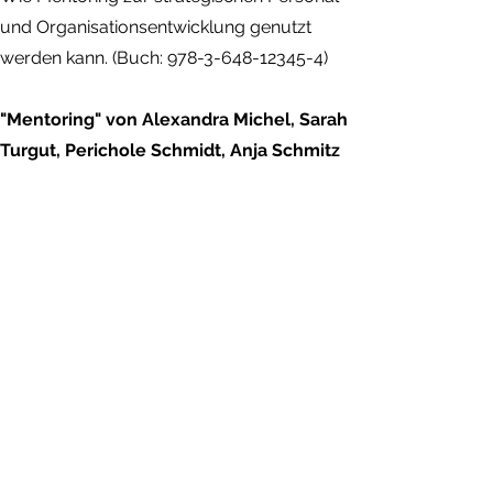
und Organisationsentwicklung genutzt
werden kann. (Buch:
978-3-648-12345-4)
"Mentoring" von Alexandra Michel, Sarah
Turgut, Perichole Schmidt, Anja Schmitz
Aus der Reihe Praxis der
Personalpsychologie, Hogrefe Verlag.
(Buch:
978-3-8017-3202-8)
„Was Mentoring Unternehmen, Mentees
und Mentoren bringt“ von Agnes Senger
Ein Mentoring-Beispiel aus der
Buchbranche.
(Artikel:
https://www.buchreport.de/news/hr-was-
mentoring-unternehmen-mentees-und-