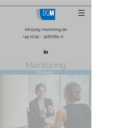
info@dg-mentoring.de
+49 (0)30 - 3087760-0
Mentoring
Startseite