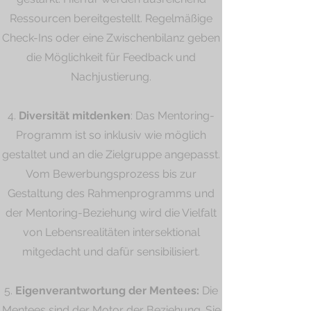
Ressourcen bereitgestellt. Regelmäßige
Check-Ins oder eine Zwischenbilanz geben
die Möglichkeit für Feedback und
Nachjustierung.
4.
Diversität mitdenken
: Das Mentoring-
Programm ist so inklusiv wie möglich
gestaltet und an die Zielgruppe angepasst.
Vom Bewerbungsprozess bis zur
Gestaltung des Rahmenprogramms und
der Mentoring-Beziehung wird die Vielfalt
von Lebensrealitäten intersektional
mitgedacht und dafür sensibilisiert.
5.
Eigenverantwortung der Mentees:
Die
Mentees sind der Motor der Beziehung. Sie