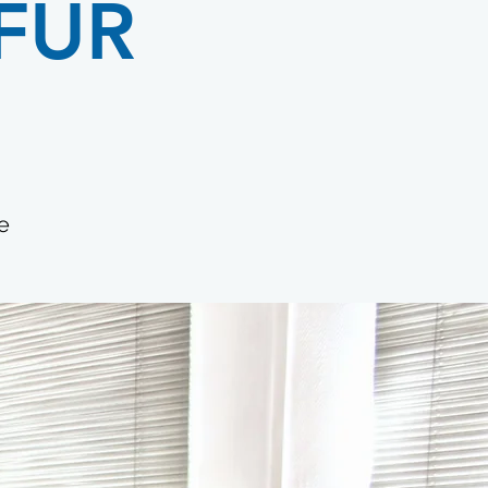
FÜR
e